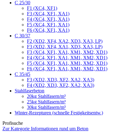
C 25/30
F1 (XC4, XF1)
F3 (XC4, XF1, XA1)
F4 (XC4, XF1, XA1)
F5 (XC4, XF1, XA1)
F6 (XC4, XF1, XA1)
C 30/37
F2 (XD2, XF4, XA2, XD3, XA3, LP)
F3 (XD2, XF4, XA1, XD3, XA3, LP)
F3 (XC4, XF1, XA1, XM1, XM2, XD1)
F4 (XC4, XF1, XA1, XM1, XM2, XD1)
F5 (XC4, XF1, XA1, XM1, XM2, XD1)
F6 (XC4, XF1, XA1, XM1, XM2, XD1)
C 35/45
F3 (XD2, XD3, XF2, XA2, XA3)
F4 (XD2, XD3, XF2, XA2, XA3)
Stahlfaserbeton
20kg Stahlfasern/m³
25kg Stahlfasern/m³
30kg Stahlfasern/m³
Winter-Rezepturen (schnelle Festigkeitsentw.)
Profisuche
Zur Kategorie Informationen rund um Beton