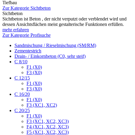
Tiefbau
Zur Kategorie Sichtbeton
Sichtbeton
Sichtbeton ist Beton , der nicht verputzt oder verblendet wird und
dessen Ansichtsflächen meist gestalterische Funktionen erfüllen.
mehr erfahren
Zur Kategorie Profisuche
Sandmischung / Rieselmischung (SM/RM)
Zementestrich
Drain- / Einkornbeton (C0, sehr steif)
C 8/10
F1 (X0)
F3 (X0)
C 12/15
F1 (X0)
F3 (X0)
C 16/20
F1 (X0)
F3 (XC1, XC2)
C 20/25
F1 (X0)
F3 (XC1, XC2, XC3)
F4 (XC1, XC2, XC3)
F5 (XC1, XC2, XC3)