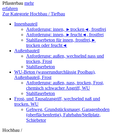
Pflasterbau
mehr
erfahren
Zur Kategorie Hochbau / Tiefbau
Innenbauteil
Anforderung: innen, ►trocken◄, frostfrei
Anforderung: innen, ►feucht◄, frostfrei
Stahlfaserbeton für innen, frostfrei,►
trocken oder feucht◄
Außenbauteil
Anforderung: außen, wechselnd nass und
trocken, Frost
Stahlfaserbeton
WU-Beton (wasserundurchlässig Poolbau),
Außenbauteil, Frost
Anforderung: außen, nass, trocken, Frost,
chemisch schwacher Angriff, WU
Stahlfaserbeton
Frost- und Tausalzangriff, wechselnd naß und
trocken. WU
Gehweg, Grundstücksmauer, Garagenboden
(oberflächenfertig), Fahrbahn/Stellplatz,
Schiebetor
Hochbau /