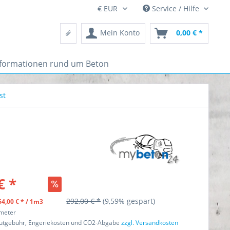
Service / Hilfe
Mein Konto
0,00 € *
nformationen rund um Beton
st
€ *
292,00 € *
(9,59% gespart)
4,00 € * / 1m3
kmeter
autgebühr, Engeriekosten und CO2-Abgabe
zzgl. Versandkosten