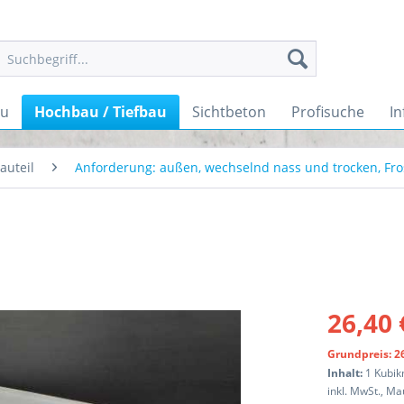
au
Hochbau / Tiefbau
Sichtbeton
Profisuche
I
auteil
Anforderung: außen, wechselnd nass und trocken, Fro
m
26,40 
Grundpreis: 26
Inhalt:
1 Kubi
inkl. MwSt., M