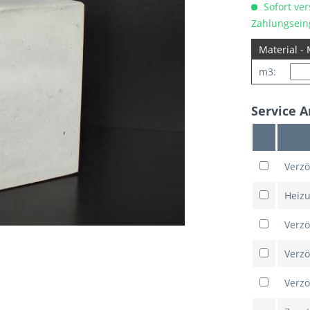
Sofort ver
Zahlungsei
Material -
m3:
Service A
Verzö
Heiz
Verzö
Verzö
Verzö