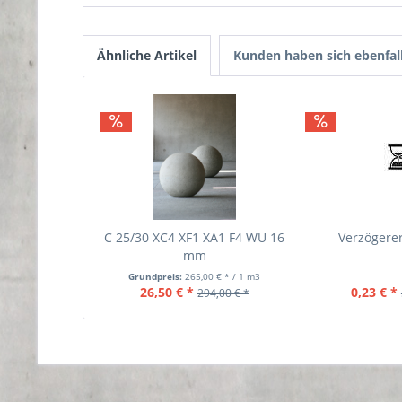
Ähnliche Artikel
Kunden haben sich ebenfal
C 25/30 XC4 XF1 XA1 F4 WU 16
Verzögerer
mm
Grundpreis:
265,00 € * / 1 m3
26,50 € *
0,23 € *
294,00 € *