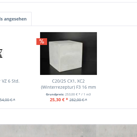
ls angesehen
 VZ 6 Std.
C20/25 CX1, XC2
(Winterrezeptur) F3 16 mm
Grundpreis:
253,00 € * / 1 m3
25,30 € *
54,00 € *
282,00 € *