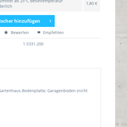
zmittel ab 25°C Betontemperatur
1,80 €
derlich
ischer hinzufügen
Bewerten
Empfehlen
1.5331.200
 Gartenhaus-Bodenplatte, Garagenboden (nicht